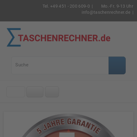
Tel. +49 451 - 200 609-0 |
Mo.-Fr. 9-13 Uhr
info@taschenrechner.de
|
Taschenrec
Suche
Klicke
auf
das
Menü