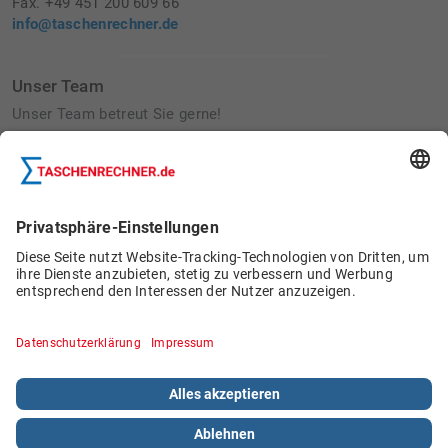
Fax. +49 451 200 609 66
info@taschenrechner.de
Unser Team
Unser Team betreut Sie gerne!
Betriebsausflug 2022:
Bau von Wildbienennisthilfen
Schülerjobs