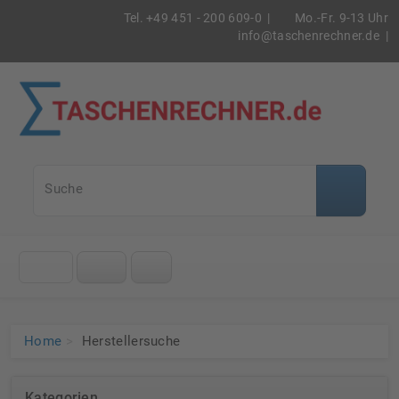
Tel. +49 451 - 200 609-0 |
Mo.-Fr. 9-13 Uhr
info@taschenrechner.de
|
Taschenrec
Suche
Klicke
auf
das
Menü
Home
Herstellersuche
Kategorien