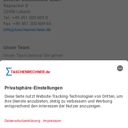
Rapsacker 8
23556 Lübeck
Tel. +49 451 200 609 0
Fax. +49 451 200 609 66
info@taschenrechner.de
Unser Team
Unser Team betreut Sie gerne!
Betriebsausflug 2022:
Bau von Wildbienennisthilfen