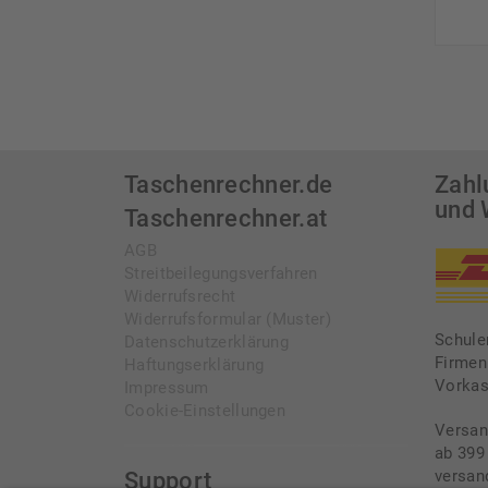
Taschenrechner.de
Zahl
und 
Taschenrechner.at
AGB
Streitbeilegungsverfahren
Widerrufsrecht
Widerrufsformular (Muster)
Schule
Datenschutzerklärung
Firmen
Haftungserklärung
Vorka
Impressum
Cookie-Einstellungen
Versan
ab 399
versan
Support