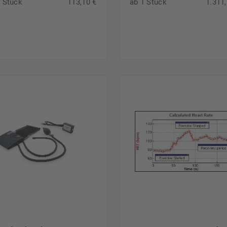
1 Stück
113,10 €
ab 1 Stück
1.311,