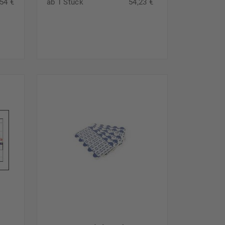
54 €
ab 1 Stück
54,23 €