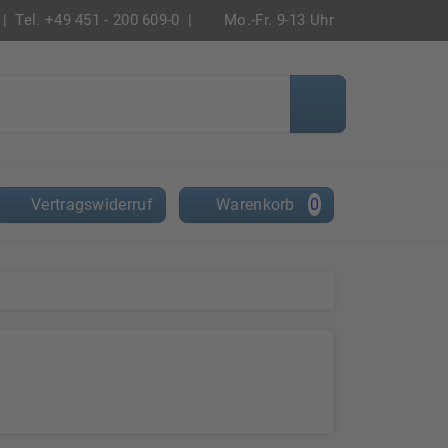
|
Tel. +49 451 - 200 609-0 |
Mo.-Fr. 9-13 Uhr
Vertragswiderruf
Warenkorb
0