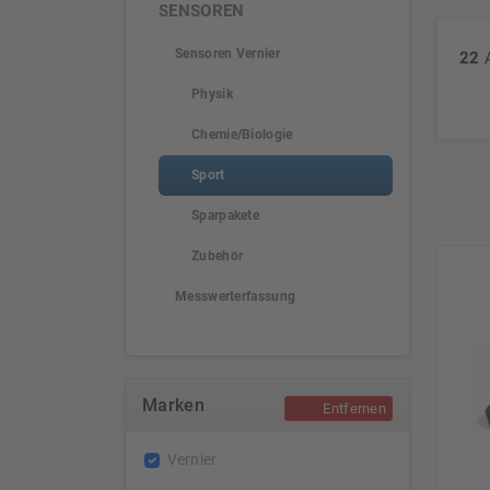
SENSOREN
Sensoren Vernier
22
A
Physik
Chemie/Biologie
Sport
Sparpakete
Zubehör
Messwerterfassung
Marken
Entfernen
Vernier