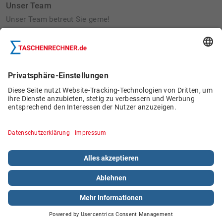
Unser Team
Unser Team betreut Sie gerne!
Betriebsausflug 2022:
Bau von Wildbienennisthilfen
Schülerjobs
© 2026 Böttcher Datentechnik GmbH.