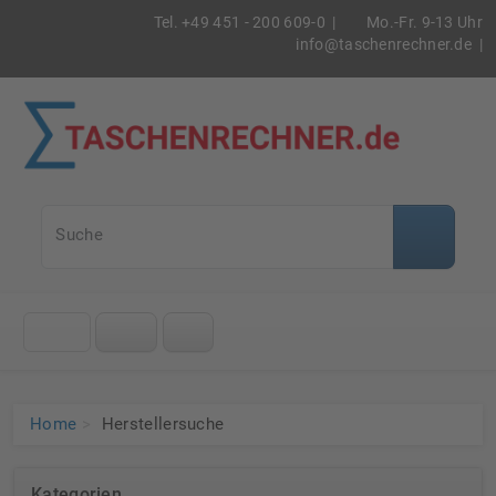
Tel. +49 451 - 200 609-0 |
Mo.-Fr. 9-13 Uhr
info@taschenrechner.de
|
Taschenrec
Suche
Klicke
auf
das
Menü
Home
Herstellersuche
Kategorien