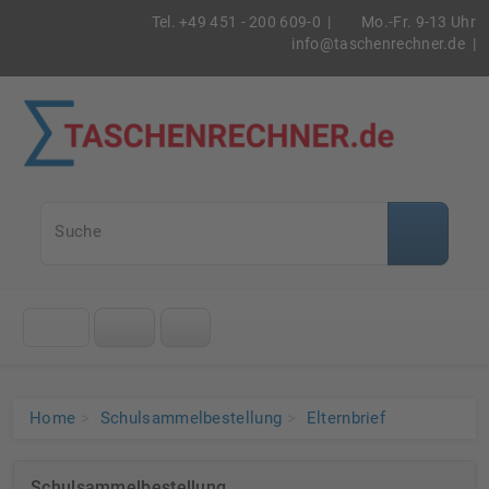
Tel. +49 451 - 200 609-0 |
Mo.-Fr. 9-13 Uhr
info@taschenrechner.de
|
Taschenrec
Suche
Klicke
auf
das
Menü
Home
Schulsammelbestellung
Elternbrief
Schulsammelbestellung