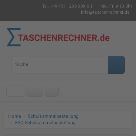
Tel. +49 451 - 200 609-0 |
Mo.-Fr. 9-13 Uhr
info@taschenrechner.de
|
Taschenrec
Suche
Klicke
auf
das
Menü
Home
Schulsammelbestellung
FAQ Schulsammelbestellung