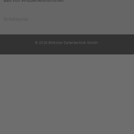
Bau von Wildbienennisthilfen
Schülerjobs
© 2026 Böttcher Datentechnik GmbH.