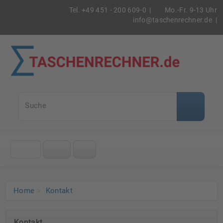
Tel. +49 451 - 200 609-0 |
Mo.-Fr. 9-13 Uhr
info@taschenrechner.de
|
Taschenrec
Suche
Klicke
auf
das
Menü
Home
Kontakt
Kontakt