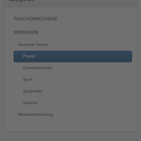
TASCHENRECHNER
SENSOREN
Sensoren Vernier
Physik
Chemie/Biologie
Sport
Sparpakete
Zubehör
Messwerterfassung