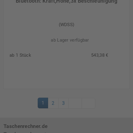
Bluetooth: Kraft,Höhe,3x Beschleunigung
(WDSS)
ab Lager verfügbar
ab 1 Stück
543,38 €
1
2
3
Taschenrechner.de