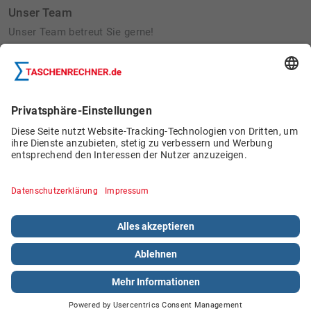
Unser Team
Unser Team betreut Sie gerne!
Betriebsausflug 2022:
Bau von Wildbienennisthilfen
Schülerjobs
© 2026 Böttcher Datentechnik GmbH.