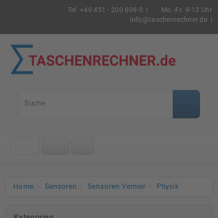
Tel. +49 451 - 200 609-0 |
Mo.-Fr. 9-13 Uhr
info@taschenrechner.de
|
Taschenrec
Suche
Klicke
auf
das
Menü
Home
Sensoren
Sensoren Vernier
Physik
Kategorien