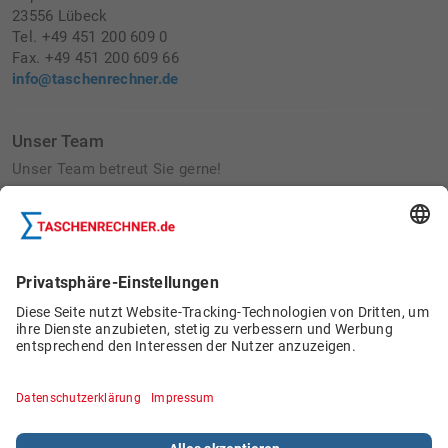
23556 Lübeck
Tel. +49 451 200 609 0
Fax. +49 451 200 609 66
info@taschenrechner.de
Unser Team
Unser Team betreut Sie gerne!
Betriebsausflug 2022:
Bau von Wildbienennisthilfen