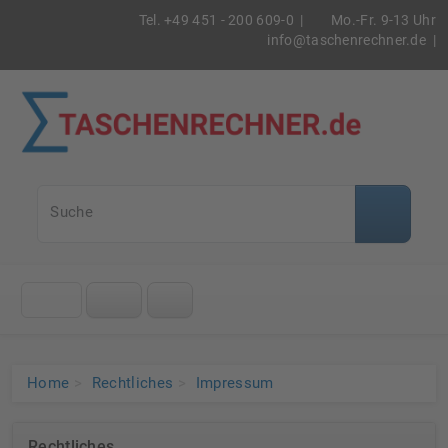
Tel. +49 451 - 200 609-0 |
Mo.-Fr. 9-13 Uhr
info@taschenrechner.de
|
Taschenrec
Suche
Klicke
auf
das
Menü
Home
Rechtliches
Impressum
Rechtliches