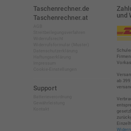
Taschenrechner.de
Zahl
und 
Taschenrechner.at
AGB
Streitbeilegungsverfahren
Widerrufsrecht
Widerrufsformular (Muster)
Schule
Datenschutzerklärung
Firmen
Haftungserklärung
Vorka
Impressum
Cookie-Einstellungen
Versan
ab 399
versan
Support
Batterieverordnung
Verbra
Gewährleistung
entspr
Kontakt
gesetz
zurück
Einzelh
Widerr