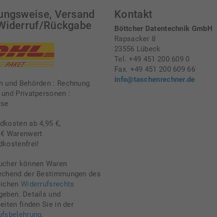
ungsweise, Versand
Kontakt
Widerruf/Rückgabe
Böttcher Datentechnik GmbH
Rapsacker 8
23556 Lübeck
Tel. +49 451 200 609 0
Fax. +49 451 200 609 66
info@taschenrechner.de
n und Behörden : Rechnung
 und Privatpersonen :
sse
dkosten ab 4,95 €,
 € Warenwert
dkostenfrei!
ucher können Waren
echend der Bestimmungen des
lichen
Widerrufsrechts
geben. Details und
eiten finden Sie in der
ufsbelehrung
.