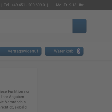
|
Tel. +49 451 - 200 609-0 |
Mo.-Fr. 9-13 Uhr
Vertragswiderruf
Warenkorb
0
iese Funktion nur
r Ihre Angaben
Sie Verständnis
richtigt, sobald