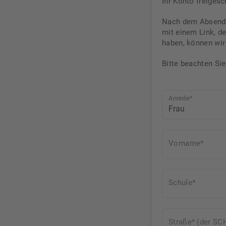
Ihr Konto freigesc
Nach dem Absenden
mit einem Link, d
haben, können wir 
Bitte beachten Si
Anrede*
Vorname*
Schule*
Straße* (der SC