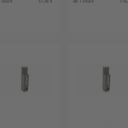
1 Stück
57,38 €
ab 1 Stück
176,