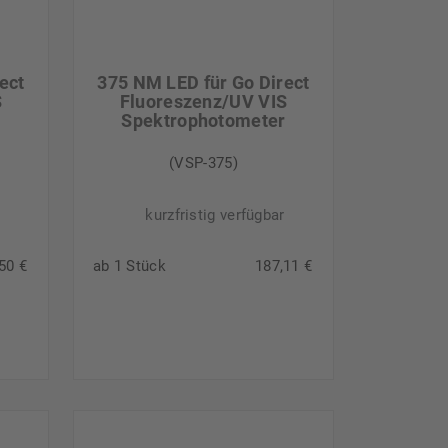
ect
375 NM LED für Go Direct
S
Fluoreszenz/UV VIS
r
Spektrophotometer
(VSP-375)
kurzfristig verfügbar
50 €
ab 1 Stück
187,11 €