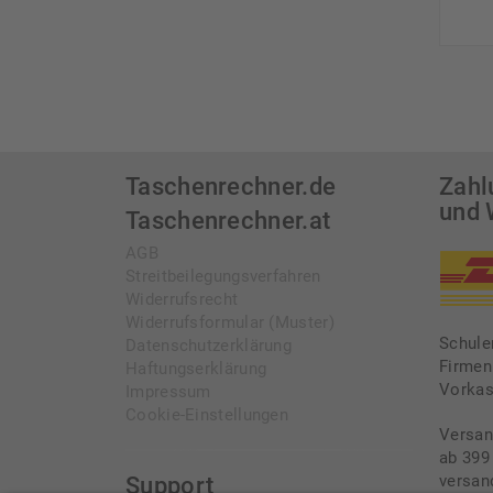
Taschenrechner.de
Zahl
und 
Taschenrechner.at
AGB
Streitbeilegungsverfahren
Widerrufsrecht
Widerrufsformular (Muster)
Schule
Datenschutzerklärung
Firmen
Haftungserklärung
Vorka
Impressum
Cookie-Einstellungen
Versan
ab 399
versan
Support