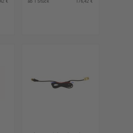
42 €
ab 1 Stück
176,42 €