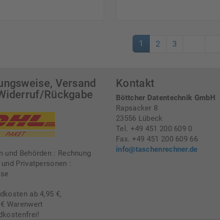
1
2
3
ungsweise, Versand
Kontakt
Widerruf/Rückgabe
Böttcher Datentechnik GmbH
Rapsacker 8
23556 Lübeck
Tel. +49 451 200 609 0
Fax. +49 451 200 609 66
info@taschenrechner.de
n und Behörden : Rechnung
 und Privatpersonen :
sse
dkosten ab 4,95 €,
 € Warenwert
dkostenfrei!