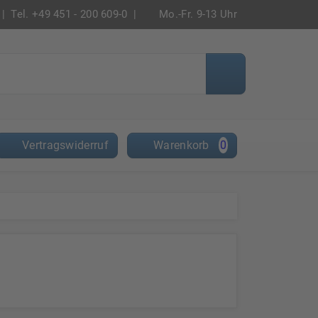
|
Tel. +49 451 - 200 609-0 |
Mo.-Fr. 9-13 Uhr
Vertragswiderruf
Warenkorb
0