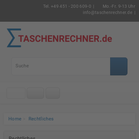
Tel. +49 451 - 200 609-0 |
Mo.-Fr. 9-13 Uhr
info@taschenrechner.de
|
Taschenrec
Suche
Klicke
auf
das
Menü
Home
Rechtliches
Rechtliches