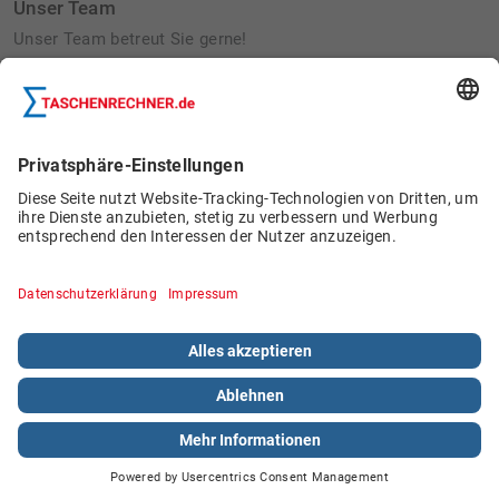
Unser Team
Unser Team betreut Sie gerne!
Betriebsausflug 2022:
Bau von Wildbienennisthilfen
Schülerjobs
© 2026 Böttcher Datentechnik GmbH.