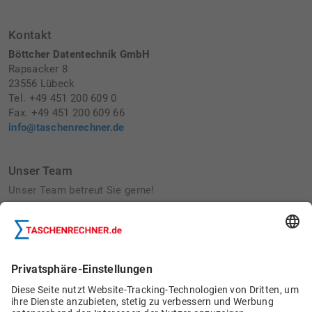
Kontakt
Böttcher Datentechnik GmbH
Rapsacker 8
23556 Lübeck
Tel. +49 451 200 609 0
Fax. +49 451 200 609 66
info@taschenrechner.de
Unser Team
Unser Team betreut Sie gerne!