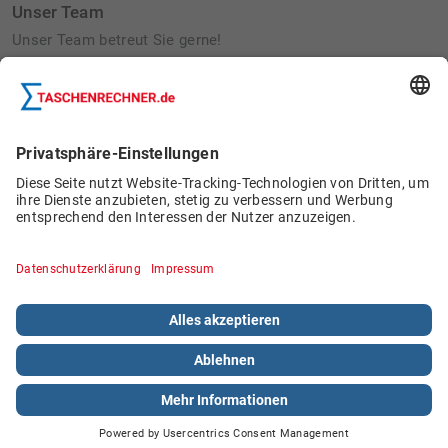
Unser Team
Unser Team betreut Sie gerne!
Betriebsausflug 2022:
Bau von Wildbienennisthilfen
Schülerjobs
© 2026 Böttcher Datentechnik GmbH.