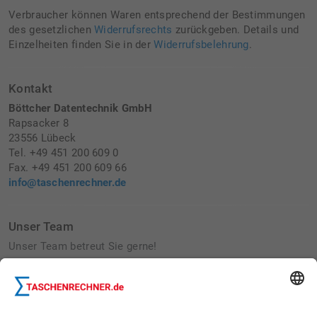
Verbraucher können Waren entsprechend der Bestimmungen
des gesetzlichen
Widerrufsrechts
zurückgeben. Details und
Einzelheiten finden Sie in der
Widerrufsbelehrung
.
Kontakt
Böttcher Datentechnik GmbH
Rapsacker 8
23556 Lübeck
Tel. +49 451 200 609 0
Fax. +49 451 200 609 66
info@taschenrechner.de
Unser Team
Unser Team betreut Sie gerne!