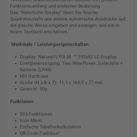
Funktionsumfang und einfacher Bedienung.
Das "Natürliche Display" lässt Sie Brüche,
Quadratwurzeln und andere numerische Ausdrücke auf
die gleiche Weise eingeben und anzeigen, wie sie in
Ihrem Textbuch erscheinen.
Merkmale / Leistungseigenschaften
Display: Natural-V.P.A.M. ™ 192x63 LC-Display
Energieversorgung: Two-Way-Power, Solarzelle +
Batterie (LR44)
Mit Hardcase
Größe (H x B x T): 11,1 x 165,5 x 77 mm
Gewicht: 90g
Funktionen
593 Funktionen
Icon-Menü
Einfache Tabellenkalkulation
QR-Code-Funktion¹