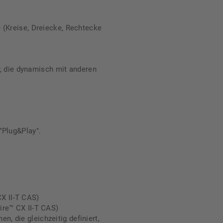
 (Kreise, Dreiecke, Rechtecke
r, die dynamisch mit anderen
"Plug&Play".
CX II-T CAS)
pire™ CX II-T CAS)
n, die gleichzeitig definiert,