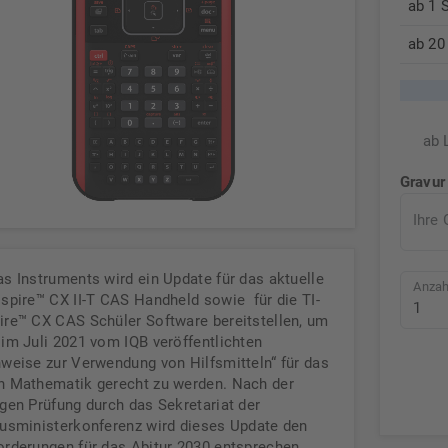
ab 1 
ab 20
ab 
Gravur
Ihre 
as Instruments wird ein Update für das aktuelle
Anzah
Nspire™ CX II-T CAS Handheld sowie für die TI-
ire™ CX CAS Schüler Software bereitstellen, um
 im Juli 2021 vom IQB veröffentlichten
nweise zur Verwendung von Hilfsmitteln“ für das
h Mathematik
gerecht
zu werden. Nach der
igen Prüfung durch das Sekretariat der
tusministerkonferenz wird dieses Update den
orderungen für das Abitur 2030 entsprechen.