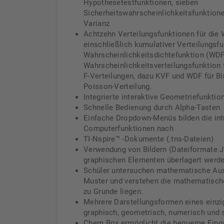
Hypothesetestfunktionen, sieben
Sicherheitswahrscheinlichkeitsfunktion
Varianz
Achtzehn Verteilungsfunktionen für die 
einschließlich kumulativer Verteilungsfu
Wahrscheinlichkeitsdichtefunktion (WDF
Wahrscheinlichkeitsverteilungsfunktion f
F-Verteilungen, dazu KVF und WDF für B
Poisson-Verteilung.
Integrierte interaktive Geometriefunktio
Schnelle Bedienung durch Alpha-Tasten
Einfache Dropdown-Menüs bilden die intu
Computerfunktionen nach
TI-Nspire™ -Dokumente (.tns-Dateien)
Verwendung von Bildern (Dateiformate J
graphischen Elementen überlagert werd
Schüler untersuchen mathematische Au
Muster und verstehen die mathematisch
zu Grunde liegen.
Mehrere Darstellungsformen eines einzi
graphisch, geometrisch, numerisch und sc
Chem Box ermöglicht die bequeme Eing