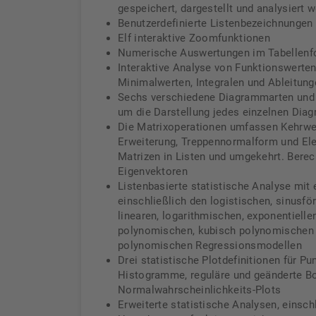
gespeichert, dargestellt und analysiert
Benutzerdefinierte Listenbezeichnungen 
Elf interaktive Zoomfunktionen
Numerische Auswertungen im Tabellenf
Interaktive Analyse von Funktionswerte
Minimalwerten, Integralen und Ableitung
Sechs verschiedene Diagrammarten und 
um die Darstellung jedes einzelnen Dia
Die Matrixoperationen umfassen Kehrwer
Erweiterung, Treppennormalform und Ele
Matrizen in Listen und umgekehrt. Bere
Eigenvektoren
Listenbasierte statistische Analyse mit 
einschließlich den logistischen, sinusf
linearen, logarithmischen, exponentielle
polynomischen, kubisch polynomischen 
polynomischen Regressionsmodellen
Drei statistische Plotdefinitionen für Pu
Histogramme, reguläre und geänderte Bo
Normalwahrscheinlichkeits-Plots
Erweiterte statistische Analysen, einsch