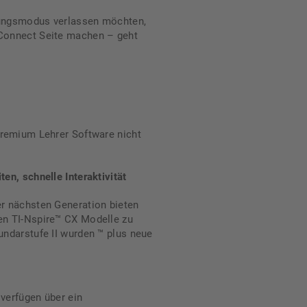
fungsmodus verlassen möchten,
 Connect Seite machen – geht
Premium Lehrer Software nicht
en, schnelle Interaktivität
er nächsten Generation bieten
en TI-Nspire™ CX Modelle zu
undarstufe II wurden ™ plus neue
verfügen über ein