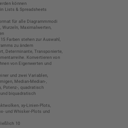
 werden können
in Lists & Spreadsheets
ormat für alle Diagrammmodi
n, Wurzeln, Maximalwerten,
en
15 Farben stehen zur Auswahl,
gramms zu ändern
t, Determinante, Transponierte,
mentarreihe. Konvertieren von
chnen von Eigenwerten und
einer und zwei Variablen,
örmigen, Median-Median-,
n, Potenz-, quadratisch
und biquadratisch
nktwolken, xy-Linien-Plots,
x- und Whisker-Plots und
ließlich 10