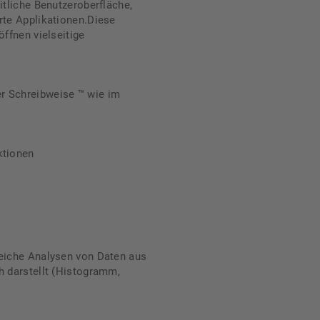
itliche Benutzeroberfläche,
rte Applikationen.Diese
öffnen vielseitige
r Schreibweise ™ wie im
ktionen
reiche Analysen von Daten aus
h darstellt (Histogramm,