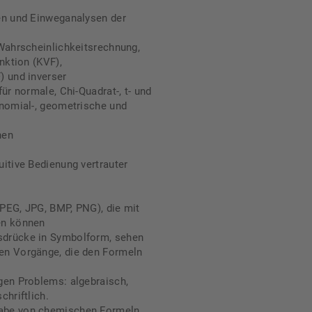
en und Einweganalysen der
Wahrscheinlichkeitsrechnung,
nktion (KVF),
) und inverser
ür normale, Chi-Quadrat-, t- und
inomial-, geometrische und
nen
itive Bedienung vertrauter
PEG, JPG, BMP, PNG), die mit
en können
sdrücke in Symbolform, sehen
en Vorgänge, die den Formeln
gen Problems: algebraisch,
hriftlich.
abe von chemischen Formeln