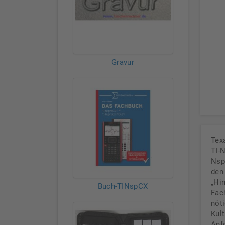
Gravur
Tex
TI-
Nsp
den
„Hi
Buch-TINspCX
Fac
nöt
Kul
Anf