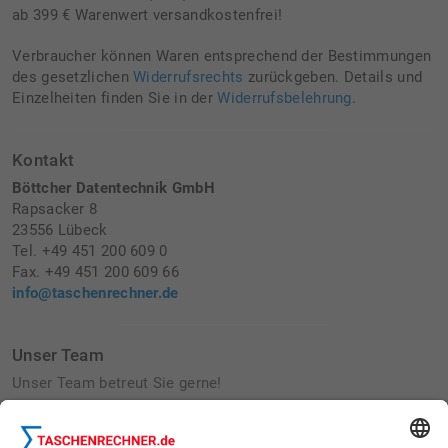
ab 399 € Warenwert versandkostenfrei!
Verbraucher können Waren entsprechend der Bestimmungen
des gesetzlichen
Widerrufsrechts
zurückgeben. Details und
Einzelheiten finden Sie in der
Widerrufsbelehrung
.
Kontakt
Böttcher Datentechnik GmbH
Rapsacker 8
23556 Lübeck
Tel. +49 451 200 609 0
Fax. +49 451 200 609 66
info@taschenrechner.de
Unser Team
Unser Team betreut Sie gerne!