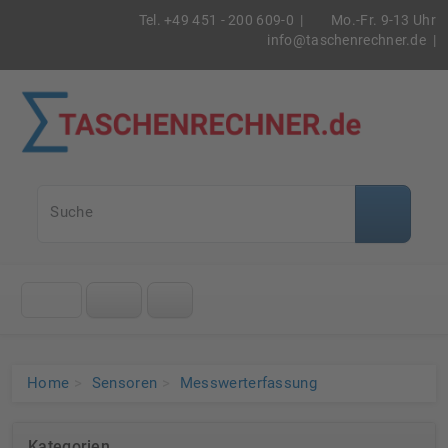
Tel. +49 451 - 200 609-0 |
Mo.-Fr. 9-13 Uhr
info@taschenrechner.de
|
Taschenrec
Suche
Klicke
auf
das
Menü
Home
Sensoren
Messwerterfassung
Kategorien