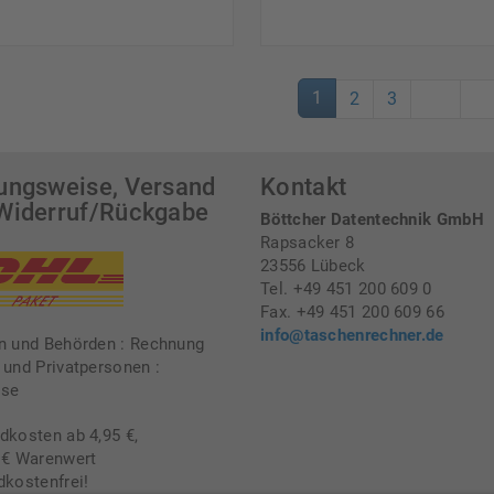
1
2
3
ungsweise, Versand
Kontakt
Widerruf/Rückgabe
Böttcher Datentechnik GmbH
Rapsacker 8
23556 Lübeck
Tel. +49 451 200 609 0
Fax. +49 451 200 609 66
info@taschenrechner.de
n und Behörden : Rechnung
 und Privatpersonen :
sse
dkosten ab 4,95 €,
 € Warenwert
dkostenfrei!