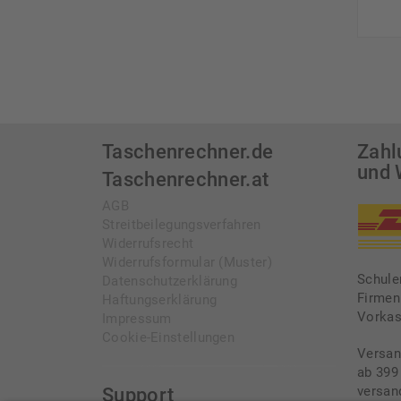
Taschenrechner.de
Zahl
und 
Taschenrechner.at
AGB
Streitbeilegungsverfahren
Widerrufsrecht
Widerrufsformular (Muster)
Schule
Datenschutzerklärung
Firmen
Haftungserklärung
Vorka
Impressum
Cookie-Einstellungen
Versan
ab 399
versan
Support