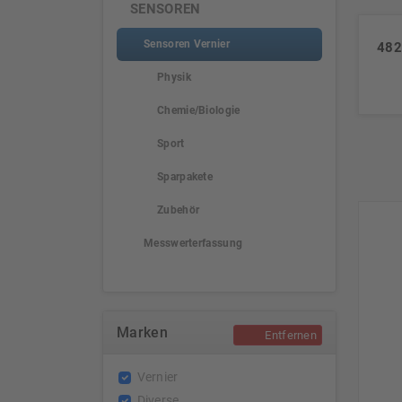
SENSOREN
Sensoren Vernier
482
Physik
Chemie/Biologie
Sport
Sparpakete
Zubehör
Messwerterfassung
Marken
Entfernen
Vernier
Diverse