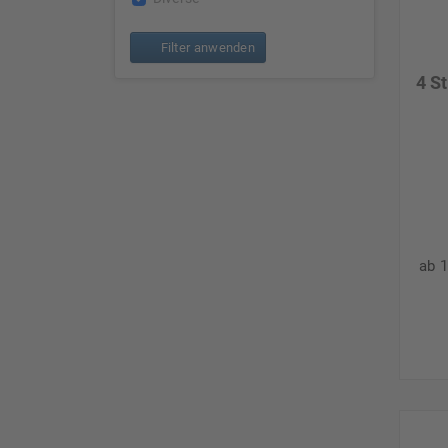
Filter anwenden
4 S
ab 