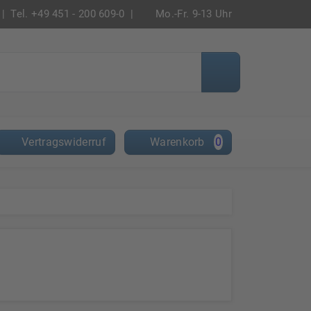
|
Tel. +49 451 - 200 609-0 |
Mo.-Fr. 9-13 Uhr
Vertragswiderruf
Warenkorb
0