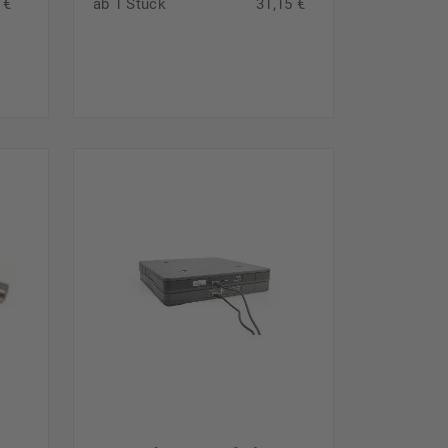
 €
ab 1 Stück
31,15 €