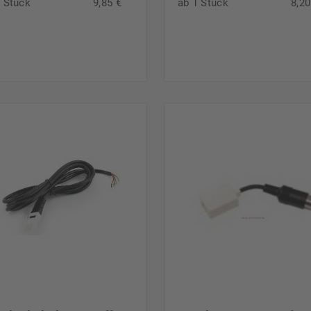
1 Stück
9,85 €
ab 1 Stück
8,20