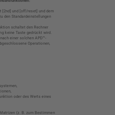
andardfunktionen:
[2nd] und [off/reset] und dem
zu den Standardeinstellungen
tion schaltet den Rechner
ng keine Taste gedrückt wird.
 nach einer solchen APD™-
 abgeschlossene Operationen,
systemen,
tionen,
unktion oder des Werts eines
Matrizen (z. B. zum Bestimmen