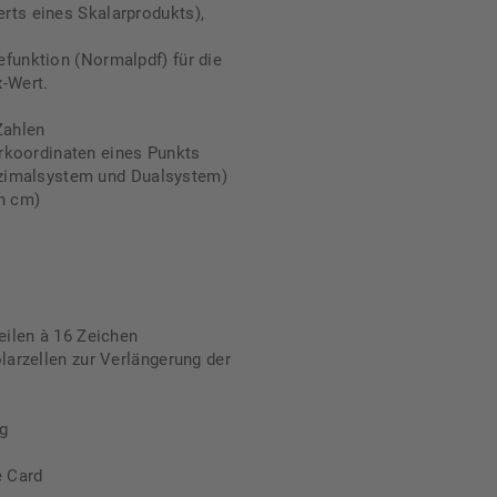
rts eines Skalarprodukts),
funktion (Normalpdf) für die
x-Wert.
Zahlen
rkoordinaten eines Punkts
ezimalsystem und Dualsystem)
n cm)
eilen à 16 Zeichen
larzellen zur Verlängerung der
g
e Card