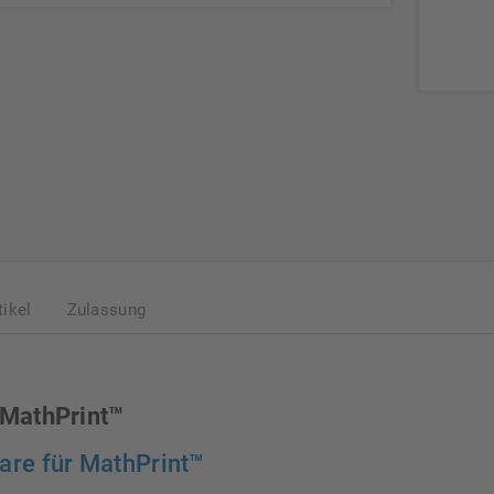
tikel
Zulassung
 MathPrint™
are für MathPrint™